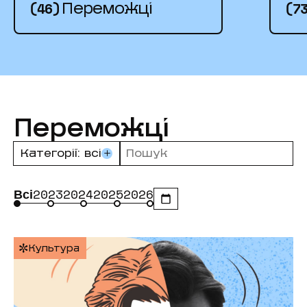
(46)
(7
Переможці
Переможці
Категорії: всі
Всі
2023
2024
2025
2026
Культура