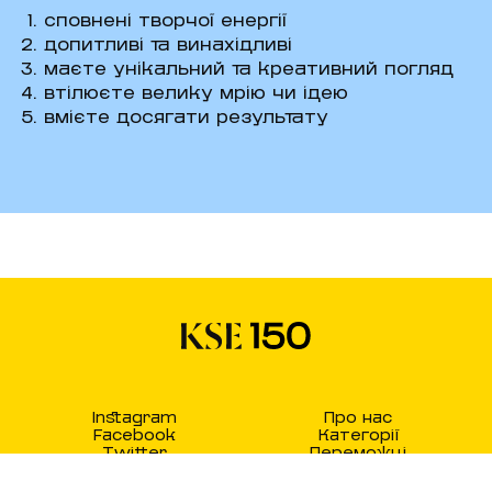
сповнені творчої енергії
допитливі та винахідливі
маєте унікальний та креативний погляд
втілюєте велику мрію чи ідею
вмієте досягати результату
Instagram
Про нас
Facebook
Категорії
Twitter
Переможці
Питання
KSE Foundation