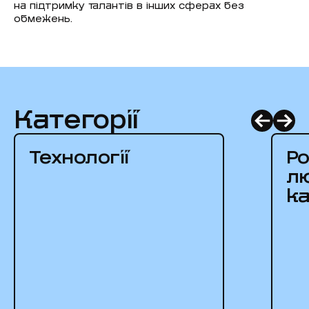
на підтримку талантів в інших сферах без
обмежень.
Категорії
Технології
Р
л
ка